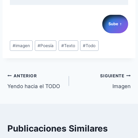
Sube
↑
Etiquetas
#
imagen
#
Poesía
#
Texto
#
Todo
de
la
entrada:
Navegación
ANTERIOR
SIGUIENTE
Yendo hacia el TODO
Imagen
de
entradas
Publicaciones Similares