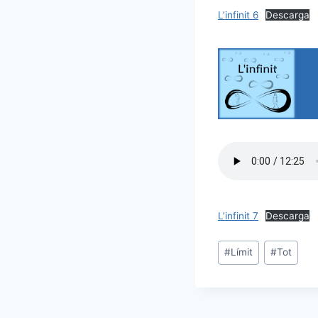
L’infinit 6
Descarga
L’infinit 7
Descarga
Etiquetes
#
Límit
#
Tot
d'entrada