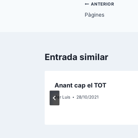
Navegació
ANTERIOR
Pàgines
d'entrades
Entrada similar
nt un
Anant cap el TOT
Per
Luis
28/10/2021