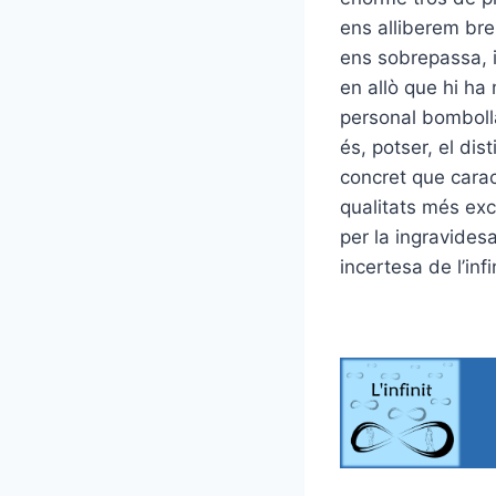
ens alliberem br
ens sobrepassa, i
en allò que hi ha
personal bombolla
és, potser, el dis
concret que carac
qualitats més ex
per la ingravides
incertesa de l’infi