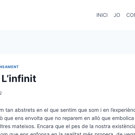
INICI
JO
CO
NSAMENT
L’infinit
2
tan abstrets en el que sentim que som i en l’experiènci
lò que ens envolta que no reparem en allò que embolica 
saltres mateixos. Encara que el pes de la nostra existènc
lom que ens enfonsa en la realitat més propera, de ve