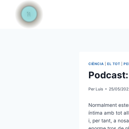
Vés
al
contingut
CIÈNCIA
|
EL TOT
|
PE
Podcast: 
Per
Luis
25/05/202
Normalment estem 
íntima amb tot al
i, per tant, a no
enorme tros de p