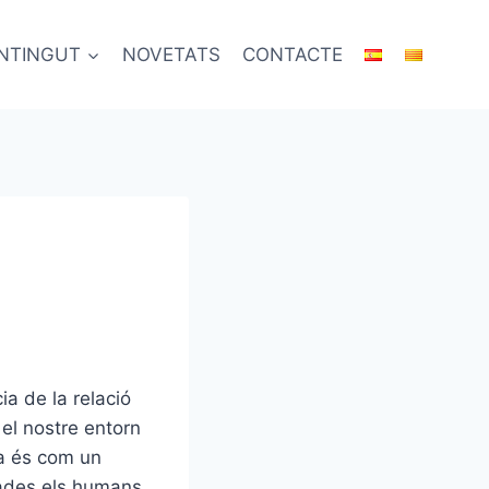
NTINGUT
NOVETATS
CONTACTE
a de la relació
el nostre entorn
ia és com un
gades els humans