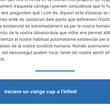
eument d’aquesta càrrega i prenem consciència que hi h
 ens preguntem què i com és. Aquest acte d’aixecar la 
 més enllà de cadascun dels punts que defineixen l’horit
 existencial és extremadament sa per la nostra humanita
tintiu de la nostra idiosincràsia que millor ens permet all
teritza el nostre habitual automatisme existencial per a 
celses de la nostra condició humana. Només aventurant
a del desconegut podem tocar l’arrel del nostre sentit úl
nit.
Iniciem un viatge cap a l’infinit