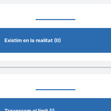
Existim en la realitat (II)
Travessem el límit (I)