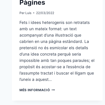
Pàgines
Per
Luis
22/03/2022
Fets i idees heterogenis son retratats
amb un mateix format: un text
acompanyat d’una il·lustració que
cabrien en una pàgina estàndard. La
pretensió no és esmicolar els detalls
d’una idea concreta perquè seria
impossible amb tan poques paraules; el
propòsit és acostar-se a l’essència de
l’assumpte tractat i buscar el lligam que
l’uneix a aquest…
PÀGINES
MÉS INFORMACIÓ