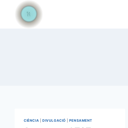
Vés
al
contingut
CIÈNCIA
|
DIVULGACIÓ
|
PENSAMENT