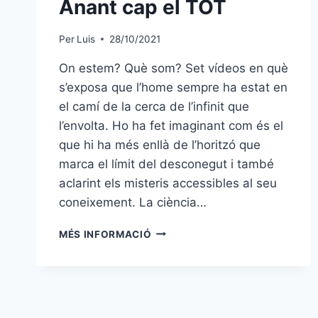
Anant cap el TOT
Per
Luis
28/10/2021
On estem? Què som? Set vídeos en què
s’exposa que l’home sempre ha estat en
el camí de la cerca de l’infinit que
l’envolta. Ho ha fet imaginant com és el
que hi ha més enllà de l’horitzó que
marca el límit del desconegut i també
aclarint els misteris accessibles al seu
coneixement. La ciència…
ANANT
MÉS INFORMACIÓ
CAP
EL
TOT